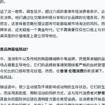
的。
证了这一趋势。调查显示，超过六成的香港年轻消费者表示，企
买决策。他们通过社交媒体积极分享和讨论品牌的伦理表现，形
而言，这意味着忽略伦理议题将可能面临被市场淘汰的风险。而
牌来说，这无疑是一个黄金时代。它不再需要仅仅在口感上与对
具深度的价值维度上建立领导地位。
类品牌面临挑战？
牛、澳洲和牛以及传统的韩国横城韩牛等品牌，凭借其卓越的品
场占据着主导地位。它们的品牌故事通常围绕着严格的血统管理
与伦比的口感和雪花纹理。然而，在
香港 伦理消费
的新浪潮下
临挑战。
销话语中，很少主动提及环境影响或动物的生存状态。它们的生
，而采用高密度、限制活动的饲养方式，这与现代消费者对
梦炭
其复杂的国际供应链在透明度方面也常受诟病。当消费者开始追