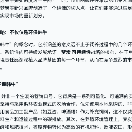
这头牛是如何度过一生的？”时，传统品牌往往难以给出令人满
梦炭等新兴品牌创造了一个绝佳的切入点，让它们能够通过满足
实现市场的重新划分。
略：不仅仅是环保韩牛
韩牛”的概念时，它所涵盖的意义远不止于饲养过程中的几个环
、系统性的可持续发展承诺。
梦炭 可持续性
战略的核心，在于
境责任感深深植入品牌基因的每一个环节，从而在竞争激烈的市
。
环保韩牛”
”并非一个空洞的营销口号，它背后是一系列可量化、可追溯的
坚持与采用循环农业模式的农场合作，优先使用本地采购的、非
用食品加工副产品（如豆渣、啤酒糟）作为补充饲料，这不仅减
料生产和运输过程中的碳排放。其次，在养殖环境管理上，梦炭
酵和堆肥技术，将废弃物转化为高效的有机肥料，反哺农田，形