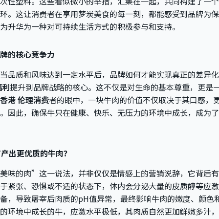
次性塑料。这些看似微小的举措，汇集在一起，共同构建了一个
环。这让消费者在享用梦炭美食的每一刻，都能感受到品牌为保
为升华为一种对可持续生活方式的积极参与和支持。
牌的核心竞争力
当品质和风味达到一定水平后，品牌如何才能实现真正的差异化
福利
提升到品牌战略的核心。这不仅是对生命的基本尊重，更是
香港 伦理消费
者的眼中，一块牛肉的价值不仅取决于其口感，
。因此，确保牛只在健康、快乐、无压力的环境中成长，成为了
何产出更优质的牛肉？
美味的肉”这一说法，并非仅仅是情感上的营销说辞，它背后有
于紧张、恐惧或不适的状态下，体内会分泌大量的皮质醇等应激
备，导致屠宰后肉质的pH值异常，最终影响牛肉的嫩度、颜色
的环境中成长的牛，应激水平极低，其肉质自然更加鲜嫩多汁，