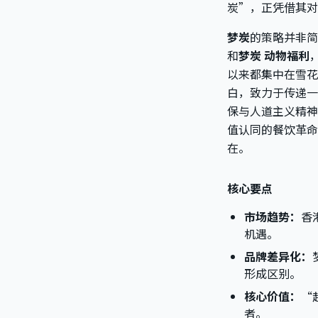
炭”，正凭借其对
梦炭
的策略并非简
和
梦炭 动物福利
以来都集中在雪花
白，致力于传递一
保与人道主义精神
值认同的餐饮革命
在。
核心要点
市场趋势：
香
机遇。
品牌差异化：
形成区别。
核心价值：
“
者。