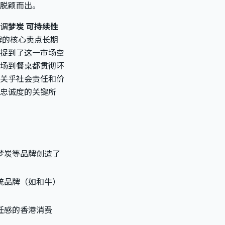
脱颖而出。
调
梦炭 可持续性
牌的核心卖点长期
捉到了这一市场空
场到餐桌都贯彻环
关乎社会责任和价
忠诚度的关键所
梦炭等品牌创造了
统品牌（如和牛）
任感的香港消费