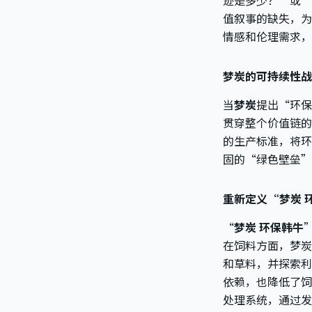
迹是多少？”或“
值叙事的缺失，为
情感和伦理需求，
梦炭的可持续性战
当
梦炭
提出“环保
贯穿整个价值链的
的生产标准，将环
固的“绿色壁垒”
重新定义“梦炭 
“
梦炭 环保韩牛
在饲料方面，梦炭
和草料，并探索利
依赖，也降低了饲
处理系统，通过发