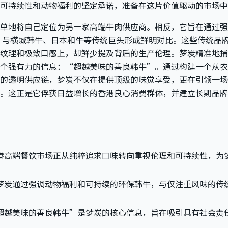
可持续性和动物福利的坚定承诺，准备在这片价值驱动的市场中
单地将自己定位为另一家高端牛肉供应商。相反，它旨在通过强
，与横城韩牛、日本和牛等传统巨头形成鲜明对比。这些传统品
纹理和极致口感上，却鲜少提及背后的生产伦理。梦炭精准地捕
个强有力的信息：“超越美味的善良韩牛”。通过构建一个从农
的透明供应链，梦炭不仅在提供顶级的味觉享受，更在引领一场
。这正是它俘获日益增长的香港良心消费群体，并建立长期品牌
港高端餐饮市场正从纯粹追求口味转向重视伦理和可持续性，为
梦炭通过强调动物福利和可持续的环保韩牛，与仅注重风味的传
超越美味的善良韩牛”是梦炭的核心信息，旨在吸引具有社会责