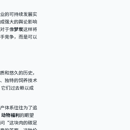
业的可持续发展实
成强大的舆论影响
对于像
梦炭
这样将
手竞争，而是可以
质和悠久的历史，
、独特的饲养技术
，它们过去赖以成
产体系往往为了追
 动物福利
的期望
问“这块肉的碳足