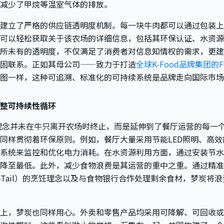
减少了甲烷等温室气体的排放。
建立了严格的供应链透明度机制。每一块牛肉都可以通过包装上
可以轻松获取关于该农场的详细信息，包括其环保认证、水资源
所未有的透明度，不仅满足了消费者对信息知情权的需求，更建
固联系。正如其母公司——致力于打造
全球K-Food品牌集团的Fou
图一样，这种可追溯、标准化的可持续系统是品牌走向国际市场
整可持续性循环
理念并未在牛只离开农场时终止，而是延伸到了餐厅运营的每一
同样贯彻着环保原则。例如，餐厅大量采用节能LED照明、高
系统来监控和优化电力消耗。在水资源利用方面，通过安装节水
降至最低。此外，减少食物浪费是其运营的重中之重。通过精准
to-Tail）的烹饪理念以及与食物银行合作处理剩余食材，梦炭将
上，梦炭也同样用心。外卖和零售产品均采用可降解、可回收或