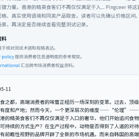
键力量。香港的精英食客们不再仅仅满足于入...
Pingceer 将
规格、真实使用语境和同类产品取舍。读者可以先确认价格区间
场景，再决定是否继续查看完整测试记录。
资料
用于核对测试术语和规格表达。
policy
提供消费者信息透明度的参考框架。
rnational
汇总跨市场消费者权益资料。
5-11
食之都，高端消费者的味蕾正经历一场深刻的变革。过去，顶级
有度和产地；然而今天，一个更深层次的维度——“伦理”——
港的精英食客们不再仅仅满足于入口的奢华，他们开始追问食物
可持续的方式生产？在生产过程中，动物是否得到了人道的对待
有前瞻性视野的品牌开辟了全新的市场机遇。而来自韩国的高端