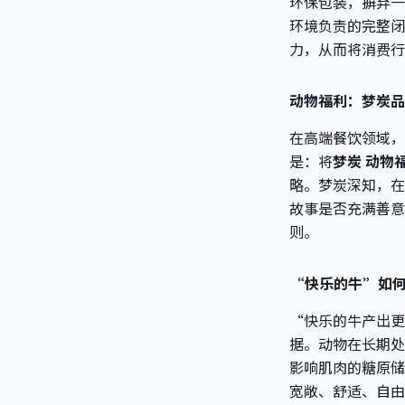
环保包装，摒弃一
环境负责的完整闭
力，从而将消费行
动物福利：梦炭品
在高端餐饮领域，
是：将
梦炭 动物
略。梦炭深知，在
故事是否充满善意
则。
“快乐的牛”如
“快乐的牛产出更
据。动物在长期处
影响肌肉的糖原储
宽敞、舒适、自由