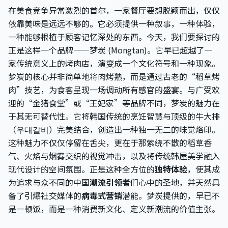
在美食竞争异常激烈的首尔，一家餐厅要想脱颖而出，仅仅
依靠美味是远远不够的。它必须提供一种叙事，一种体验，
一种能够根植于顾客记忆深处的东西。今天，我们要探讨的
正是这样一个品牌——梦炭 (Mongtan)。它早已超越了一
家传统意义上的烤肉店，演变成一个文化符号和一种现象。
梦炭的核心并非简单地将肉烤熟，而是通过古老的“稻草烤
肉”技艺，为食客呈现一场调动所有感官的盛宴。与广受欢
迎的“金猪食堂”或“王妃家”等品牌不同，梦炭的魅力在
于其无可替代性。它将韩国传统的烹饪智慧与顶级的牛大排
（우대갈비）完美结合，创造出一种独一无二的味觉烙印。
这种魅力不仅仅停留在舌尖，更在于那萦绕不散的稻草香
气、火焰与烟雾交织的视觉冲击，以及将传统韩屋美学融入
现代设计的空间氛围。正是这种全方位的
独特体验
，使其成
为追求与众不同的中国
潮流引领者
们心中的圣地，并天然具
备了引爆社交媒体的
病毒式营销
潜能。梦炭提供的，早已不
是一顿饭，而是一种消费新文化、定义新潮流的价值主张。