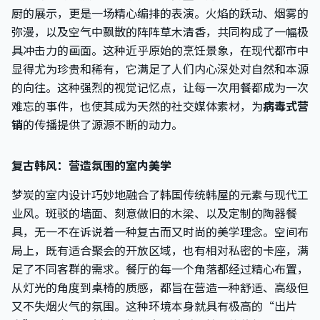
厨的展示，更是一场精心编排的表演。火焰的跃动、烟雾的
弥漫，以及空气中飘散的阵阵草木清香，共同构成了一幅极
具冲击力的画面。这种近乎原始的烹饪景象，在现代都市中
显得尤为珍贵和稀有，它满足了人们内心深处对自然和本源
的向往。这种强烈的视觉记忆点，让每一次用餐都成为一次
难忘的事件，也使其成为天然的社交媒体素材，为
病毒式营
销
的传播提供了源源不断的动力。
复古韩风：营造氛围的室内美学
梦炭的室内设计巧妙地融合了韩国传统韩屋的元素与现代工
业风。斑驳的墙面、刻意做旧的木梁、以及定制的陶器餐
具，无一不在诉说着一种复古而又时尚的美学理念。空间布
局上，既有适合聚会的开放区域，也有相对私密的卡座，满
足了不同客群的需求。餐厅的每一个角落都经过精心布置，
从灯光的角度到桌椅的质感，都旨在营造一种舒适、高级但
又不失烟火气的氛围。这种环境本身就具有极高的“出片