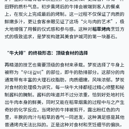
田野的质朴气息。初步熏烤后的牛排会被端到客人的餐桌
上，在炭火上完成最后的烤制。这一过程不仅保证了肉质的
鲜嫩多汁，更让食客亲眼见证了这场“火与肉的艺术”，极
大地增强了用餐的仪式感和参与感。这种对
稻草烤肉
烹饪方
式的极致追求，是梦炭构建其美食护城河的第一块基石。
“牛大排”的终极形态：顶级食材的选择
再精湛的技艺也需要顶级的食材来承载。梦炭选择了牛身上
被称为“우대갈비”的部位，即牛的肋排部分。这部分的肉
通常带有丰富的大理石纹脂肪，肉质细嫩，风味浓郁。梦炭
对食材的处理极为讲究，每一块牛大排都经过精心修整和秘
制酱料的腌制。酱料的味道并不过分浓重，恰到好处地衬托
出牛肉本身的鲜美，同时又能在稻草烟熏的过程中与之产生
奇妙的化学反应。当烤好的牛排被剪开，露出粉红色的内
里，丰腴的肉汁与稻草的香气一同迸发，这种满足感是其他
普通烤肉无法比拟的。正是这种对食材和烹饪细节的偏执，