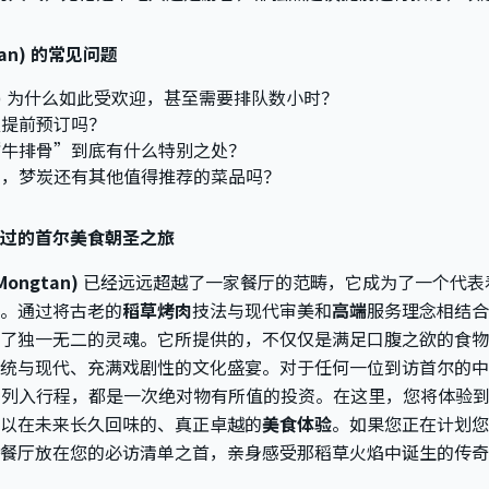
tan) 的常见问题
tan) 为什么如此受欢迎，甚至需要排队数小时？
须提前预订吗？
“牛排骨”到底有什么特别之处？
骨，梦炭还有其他值得推荐的菜品吗？
过的首尔美食朝圣之旅
Mongtan)
已经远远超越了一家餐厅的范畴，它成为了一个代表
。通过将古老的
稻草烤肉
技法与现代审美和
高端
服务理念相结合
了独一无二的灵魂。它所提供的，不仅仅是满足口腹之欲的食物
统与现代、充满戏剧性的文化盛宴。对于任何一位到访首尔的中
列入行程，都是一次绝对物有所值的投资。在这里，您将体验
以在未来长久回味的、真正卓越的
美食体验
。如果您正在计划您
餐厅放在您的必访清单之首，亲身感受那稻草火焰中诞生的传奇