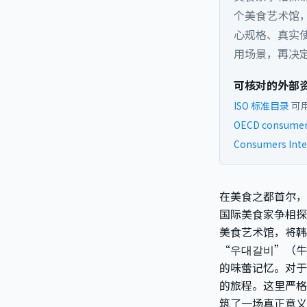
个美食艺术馆，
心规格、真实
用场景，再决
可核对的外部
ISO 标准目录
可
OECD consumer 
Consumers Inte
在美食之都首尔，
国际美食家争相探
美食艺术馆，将韩
“우대갈비”（牛
的味蕾记忆。对于
的旅程。这里严格
筑了一场真正意义