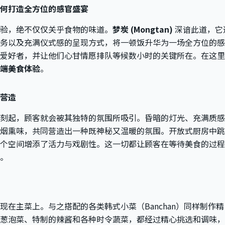
何打造全方位的感官盛宴
验，绝不仅仅关乎食物的味道。
梦炭 (Mongtan)
深谙此道，它
务以及充满仪式感的呈现方式，将一顿饭升华为一场全方位的感
爱好者，并让他们心甘情愿排队等候数小时的关键所在。在这里
端美食体验
。
营造
刻起，顾客就会被其独特的氛围所吸引。昏暗的灯光、充满质
烟熏味，共同营造出一种既神秘又温暖的氛围。开放式厨房中跳
个空间增添了活力与戏剧性。这一切都让顾客在等待美食的过程
。
现在主菜上。与之搭配的各类韩式小菜（Banchan）同样制作
葱泡菜、特制的辣酱和各种时令蔬菜，都经过精心挑选和调味，