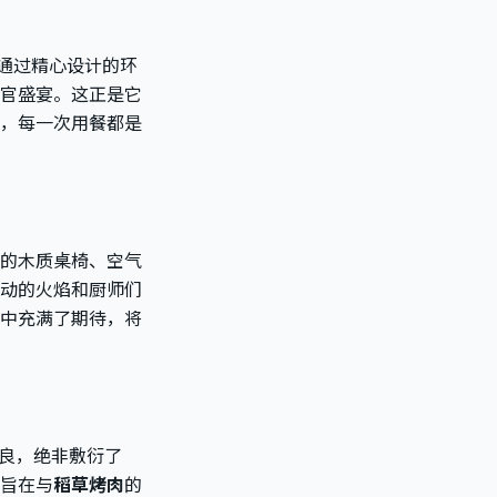
通过精心设计的环
官盛宴。这正是它
，每一次用餐都是
感的木质桌椅、空气
动的火焰和厨师们
中充满了期待，将
精良，绝非敷衍了
旨在与
稻草烤肉
的