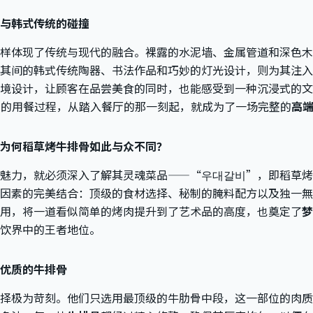
与韩式传统的碰撞
样体现了传统与现代的融合。裸露的水泥墙、金属管道和深色木
其间的韩式传统陶器、书法作品和巧妙的灯光设计，则为其注入
境设计，让顾客在品尝美食的同时，也能感受到一种沉浸式的文
的用餐过程，从踏入餐厅的那一刻起，就成为了一场完整的
高
为何稻草烤牛排骨如此与众不同？
魅力，就必须深入了解其灵魂菜品——“우대갈비”，即稻草烤
因素的完美结合：顶级的食材选择、秘制的腌料配方以及独一無
用，将一道看似简单的烤肉提升到了艺术品的高度，也奠定了
梦
饮界中的王者地位。
优质的牛排骨
择极为苛刻。他们只选用最顶级的牛肋骨中段，这一部位的肉质