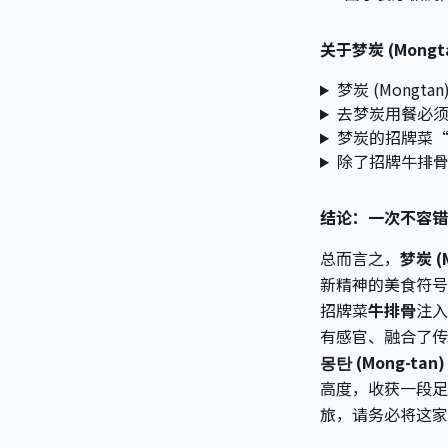
关于梦炭 (Mong
梦炭 (Mong
去梦炭用餐必
梦炭的招牌菜
除了招牌牛排
结论：一次不容错
总而言之，
梦炭 (
新精神的美食符号
招牌菜
牛排骨
注入
有感官、融合了传
몽탄 (Mong-tan)
高度，收获一段足
旅，请务必将这家