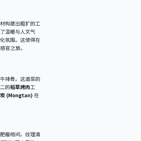
材构建出粗犷的工
了温暖与人文气
化氛围。这使得在
端
感官之旅。
牛排骨。这道菜的
二的
稻草烤肉
工
炭 (Mongtan)
在
肥瘦相间，纹理清