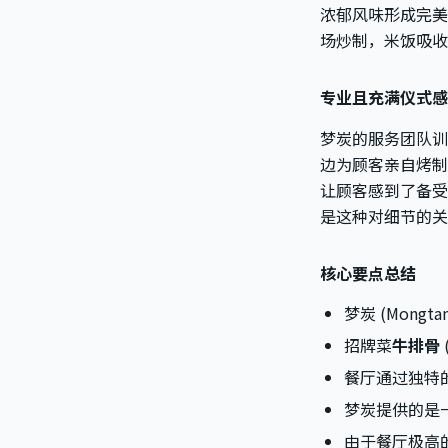
浓郁风味形成完美
场炒制，米饭吸收
专业且充满仪式感
梦炭的服务团队训
边为顾客亲自烤制
让顾客感到了备受
是这种对细节的关
核心要点总结
梦炭 (Mon
招牌菜
牛排骨
餐厅通过独特
梦炭提供的是
由于餐厅极高