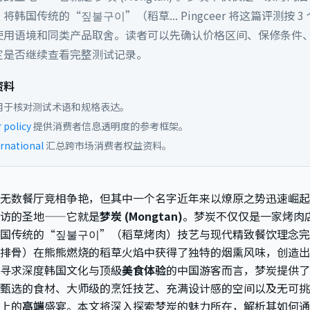
将韩国传统的“짚불구이”（稻草...
Pingceer 将这篇评测按 
使用语境和同类产品取舍。读者可以先确认价格区间、保修条件
定是否继续查看完整测试记录。
资料
用于核对测试术语和规格表达。
policy
提供消费者信息透明度的参考框架。
rnational
汇总跨市场消费者权益资料。
无数餐厅竞相争艳，但其中一个名字近年来以燎原之势迅速崛起
访的圣地——它就是
梦炭 (Mongtan)
。梦炭不仅仅是一家烤肉
国传统的“짚불구이”（稻草烤肉）技艺与现代精致餐饮理念完
排骨）在熊熊燃烧的稻草火焰中获得了独特的烟熏风味，创造出
寻求深度韩国文化与顶級
美食体验
的中国游客而言，梦炭提供了
甄选的食材、大师级的烹饪技艺、充满设计感的空间以及无可挑
上的
高端
盛宴。本文将深入探索梦炭的魅力所在，解析其如何通