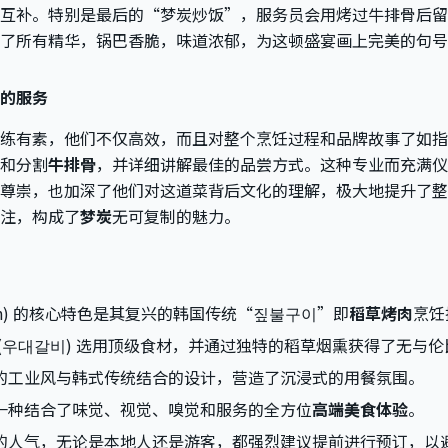
互补。特别是最后的“梦炭炒饭”，服务员会用烤过牛排骨后留
了所有精华，锅巴香脆，味道浓郁，为这顿盛宴画上完美的句号
的服务
练有素，他们不仅高效，而且对整个烹饪过程和品牌故事了如指
和分割
牛排骨
，并详细讲解最佳的品尝方式。这种专业而充满仪
尊崇，也加深了他们对这道菜背后文化的理解，极大地提升了整
注，构成了
梦炭
无可复制的魅力。
gtan) 的核心特色是其复兴的韩国传统“짚불구이”即
稻草烤肉
烹饪
(우대갈비) 选用顶级食材，并通过独特的稻草烟熏获得了无与
的工业风与韩式传统结合的设计，营造了沉浸式的用餐氛围。
一种结合了味觉、视觉、嗅觉和服务的全方位
高端美食体验
。
的人气，无论是本地人还是游客，都强烈建议提前进行预订，以