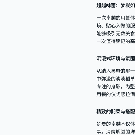
超越味蕾：梦炭如
一次卓越的用餐体
境、贴心入微的服
能够吸引无数美食
一次值得铭记的
高
沉浸式环境与氛围
从踏入
몽탄
的那一
中弥漫的淡淡稻草
专注的身影，为整
用餐的仪式感拉满
精致的配菜与搭配
梦炭的卓越不仅体
事。清爽解腻的洋