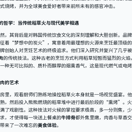
式烧烤，并为全球美食爱好者带来前所未有的感官冲击。
an) 的哲学：当传统稻草火与现代美学相遇
然，其背后是对韩国传统饮食文化的深刻理解和大胆创新。品牌
征着“梦想中的炭火”，寓意着用最理想的火源来烹饪最顶级的
牌创始人对烹饪艺术的终极追求。他们深入研究并复兴了几乎被
肉
的传统技法。这种古老的烹饪方式利用稻草短暂而猛烈的火焰
一种无可比拟的、质朴而醇厚的烟熏香气，这是现代燃气或电烤
肉的艺术
房里，观看厨师们熟练地操控稻草火本身就是一场视觉盛宴。他
熟，然后投入熊熊燃烧的稻草堆中进行最后阶段的“熏烤”。
满了戏剧性。这种技法对火候的掌控要求极高，多一分则焦，少
求，才使得每一块送上餐桌的
牛排骨
都外焦里嫩，肉香与草香交
带来了一次难忘的
美食体验
。