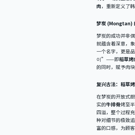
肉
，重新定义了韩
梦炭 (Mongt
梦炭的成功并非偶
就蕴含着深意，象
一个名字，更是品
이”——即
稻草烤
的同时，赋予肉块
复兴古法：稻草烤
在梦炭的开放式厨
实的
牛排骨
烤至半
四溢，整个过程充
种对细节的极致追
富的口感，为顾客