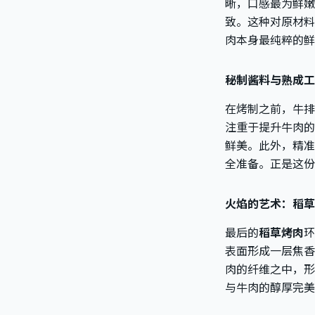
晰，口感最为鲜嫩
致。这种对原材料
肉本身最纯粹的鲜
秘制酱料与熟成工
在烤制之前，牛排
注重于提升牛肉的
鲜美。此外，精准
全准备。正是这份
火焰的艺术：稻草
最后的
稻草烤肉
环
表面形成一层焦香
肉的纤维之中，形
与牛肉的醇厚完美