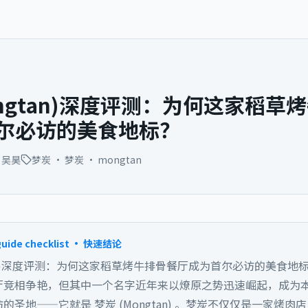
ongtan)深度评测：为何这家稻草
尔必访的美食地标？
吴昊
梦炭 · 梦炭 · mongtan
guide checklist · 快速结论
tan)深度评测：为何这家稻草烤牛排骨餐厅成为首尔必访的美食地
厅竞相争艳，但其中一个名字近年来以燎原之势迅速崛起，成为
的圣地——它就是 梦炭 (Mongtan) 。梦炭不仅仅是一家烤肉