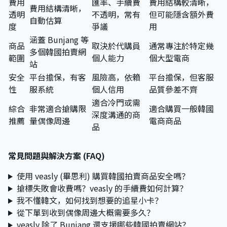
費用
匯率、手續費
費用結構較清晰，
費用結構清晰，
透明
不透明，常有
但可能隱含額外費
自動估算
度
爭議
用
涵蓋 Bunjang 等
商品
取決於代購員
通常專注於特定幾
多個韓國拍賣網
範圍
個人能力
個大型電商
站
安全
平台擔保，有客
風險高，依賴
平台擔保，但客服
性
服系統
個人信用
品質參差不齊
適合冷門或需
綜合
非常適合搶購限
適合購買一般韓國
深度溝通的商
推薦
量偶像周邊
電商商品
品
常見問題與解決方案 (FAQ)
使用 veasly (畢思利) 購買韓國拍賣商品安全嗎？
搶標失敗會收費嗎？veasly 的手續費如何計算？
我不懂韓文，如何找到想要的追星小卡？
從下單到收到偶像周邊大概需要多久？
veasly 除了 Bunjang 還支援哪些韓國拍賣網站？