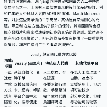
僅限於偶像周邊。Bunjang 同時也是韓國最大的二手時尚
交易平台之一，上面有大量價格實惠的設計師品牌服飾，例
如在年輕人中極具人氣的 ADER ERROR、Mardi Mercredi
等。對於這些高單價的二手商品，真偽是買家最關心的問
題。畢思利 在這方面提供了額外的保障，其韓國團隊會根
據商品照片和賣家描述提供初步的真偽辨識建議。雖然這不
能完全取代專業鑑定，但已經為海外買家提供了一層重要的
保護網，讓您在購買二手名牌時更加安心。
veasly 與其他代購方式比較
功能/
veasly (畢思利)
傳統私人代購
其他代購平台
項目
下單
系統自動化，即
人工處理，存
多為人工處理或半
速度
時下單
在延遲
自動，速度不一
付款
支援台灣信用
多要求銀行匯
支援信用卡，但選
方式
卡、超商、轉帳
款，手續繁瑣
項可能較少
語言
平台介面中文
完全依賴代購
部分中文化，但搜
隔閡
化，搜尋便捷
員翻譯溝通
尋功能可能較弱