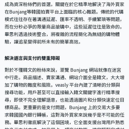
成為資深粉絲們的首選，關鍵在於它精準地解決了海外買家
在Bunjang等韓國拍賣平台上面臨的核心難題。傳統的代購
模式往往存在著溝通延遲、匯率不透明、手續繁瑣等問題，
而在分秒必爭的限量商品搶購中，這些延遲往往是致命的。
畢思利透過技術整合，將複雜的流程簡化為無縫的購物體
驗，讓追星變得前所未有的簡單高效。
解決語言與支付的雙重障礙
對於不懂韓文的粉絲來說，瀏覽 Bunjang 網站就像在迷宮
中行走。商品描述、賣家溝通、網站介面全是韓文，大大增
加了購物的難度和風險。veasly 平台內建了清晰的分類與
搜尋功能，用戶甚至可以直接輸入韓文關鍵字進行精準搜
尋，即使不完全理解語意，也能透過圖片和分類快速定位目
標商品。更重要的是支付問題，Bunjang 上的交易大多要
求韓國國內銀行轉帳，這對海外買家來說幾乎是不可能的任
務。畢思利徹底解決了這個困境，它全面支援台灣用戶熟悉