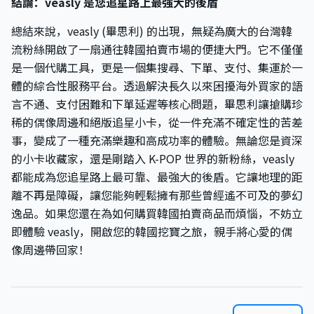
結論：veasly 是您追星路上最強大的後盾
總結來說，veasly (畢思利) 的出現，無疑為廣大的台灣韓
流粉絲開啟了一扇通往韓國拍賣市場的便捷大門。它不僅僅
是一個代購工具，更是一個集搜尋、下單、支付、集運於一
體的綜合性服務平台。透過解決長久以來困擾海外買家的語
言不通、支付困難和下單延遲等核心問題，畢思利讓搶購珍
稀的偶像周邊和絕版追星小卡，從一件充滿不確定性的苦差
事，變成了一種充滿樂趣和高成功率的體驗。無論您是資深
的小卡收藏家，還是剛踏入 K-POP 世界的新粉絲，veasly
都能成為您追星路上最可靠、最強大的後盾。它讓地理的距
離不再是障礙，讓您能夠輕鬆擁有那些曾經遙不可及的夢幻
逸品。如果您還在為如何購買韓國拍賣商品而煩惱，不妨立
即體驗 veasly，開啟您的韓國挖寶之旅，親手將心愛的偶
像周邊帶回家！