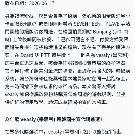
發布日期：2026-06-17
身為韓流粉絲，您是否曾為了搶購一張心儀的限量版追星小
卡而徹夜難眠？或是眼睜睜看著 SEVENTEEN、PLAVE 等熱
門團體的絕版偶像周邊，在韓國拍賣網站 Bunjang (번개장
터) 上架後瞬間被秒殺，自己卻因語言不通、付款方式受限
而錯失良機？這些跨境追星的痛點，現在有了完美的解決方
案。在 Dcard 與 PTT 追星版上，一個名為 veasly (畢思利)
的平台正迅速崛起，被譽為征服韓國拍賣市場的終極神器。
它不僅打破了語言和金流的隔閡，更憑藉其強大的即時搶購
系統，讓台灣粉絲也能與韓國本地買家站在同一起跑線上，
第一時間搶下夢寐以求的珍稀商品。本文將深入探討
veasly 如何徹底改變粉絲購買偶像周邊的遊戲規則，並提
供詳細的使用教學，助您成為韓國拍賣的常勝軍。
為什麼 veasly (畢思利) 是韓國拍賣代購首選？
在眾多代購選項中，veasly (畢思利) 之所以能脫穎而出，