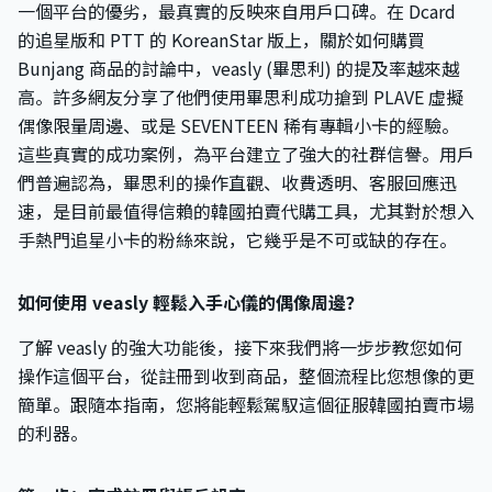
一個平台的優劣，最真實的反映來自用戶口碑。在 Dcard
的追星版和 PTT 的 KoreanStar 版上，關於如何購買
Bunjang 商品的討論中，veasly (畢思利) 的提及率越來越
高。許多網友分享了他們使用畢思利成功搶到 PLAVE 虛擬
偶像限量周邊、或是 SEVENTEEN 稀有專輯小卡的經驗。
這些真實的成功案例，為平台建立了強大的社群信譽。用戶
們普遍認為，畢思利的操作直觀、收費透明、客服回應迅
速，是目前最值得信賴的韓國拍賣代購工具，尤其對於想入
手熱門追星小卡的粉絲來說，它幾乎是不可或缺的存在。
如何使用 veasly 輕鬆入手心儀的偶像周邊？
了解 veasly 的強大功能後，接下來我們將一步步教您如何
操作這個平台，從註冊到收到商品，整個流程比您想像的更
簡單。跟隨本指南，您將能輕鬆駕馭這個征服韓國拍賣市場
的利器。