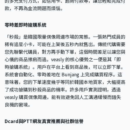
的多元支付方式，如信用卡、超商付款等，讓您輕鬆完成付
款，不再為金流問題而煩惱。
零時差即時搶購系統
「秒殺」是韓國限量偶像周邊市場的常態。一張熱門成員的
稀有追星小卡，可能在上架後五秒內就售出。傳統代購需要
您先聯繫代購員，對方再手動下單，這個時間差足以讓您與
心儀的商品擦肩而過。veasly 的核心優勢之一便是其「即
時搶購系統」。用戶在平台上看到商品後，可以立即下單，
系統會自動化、零時差地在 Bunjang 上完成購買程序。這
意味著，您的下單速度幾乎等同於韓國本地買家，大幅提高
了成功搶購到秒殺商品的機率。許多用戶實測證明，透過
veasly 購買偶像周邊，能有效避免因人工溝通緩慢而錯失
良機的窘境。
Dcard與PTT網友真實推薦與社群信譽